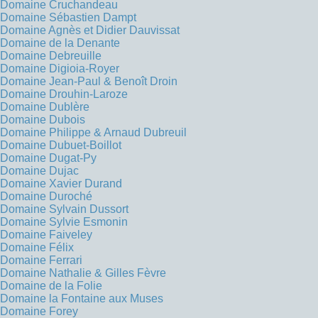
Domaine Cruchandeau
Domaine Sébastien Dampt
Domaine Agnès et Didier Dauvissat
Domaine de la Denante
Domaine Debreuille
Domaine Digioia-Royer
Domaine Jean-Paul & Benoît Droin
Domaine Drouhin-Laroze
Domaine Dublère
Domaine Dubois
Domaine Philippe & Arnaud Dubreuil
Domaine Dubuet-Boillot
Domaine Dugat-Py
Domaine Dujac
Domaine Xavier Durand
Domaine Duroché
Domaine Sylvain Dussort
Domaine Sylvie Esmonin
Domaine Faiveley
Domaine Félix
Domaine Ferrari
Domaine Nathalie & Gilles Fèvre
Domaine de la Folie
Domaine la Fontaine aux Muses
Domaine Forey