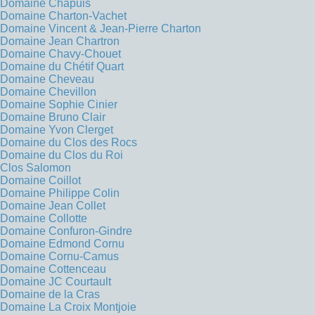
Domaine Chapuis
Domaine Charton-Vachet
Domaine Vincent & Jean-Pierre Charton
Domaine Jean Chartron
Domaine Chavy-Chouet
Domaine du Chétif Quart
Domaine Cheveau
Domaine Chevillon
Domaine Sophie Cinier
Domaine Bruno Clair
Domaine Yvon Clerget
Domaine du Clos des Rocs
Domaine du Clos du Roi
Clos Salomon
Domaine Coillot
Domaine Philippe Colin
Domaine Jean Collet
Domaine Collotte
Domaine Confuron-Gindre
Domaine Edmond Cornu
Domaine Cornu-Camus
Domaine Cottenceau
Domaine JC Courtault
Domaine de la Cras
Domaine La Croix Montjoie