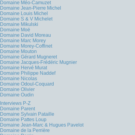
Domaine Méo-Camuzet
Domaine Jean-Pierre Michel
Domaine Louis Michel
Domaine S & V Michelet
Domaine Mikulski
Domaine Moë
Domaine David Moreau
Domaine Marc Morey
Domaine Morey-Coffinet
Domaine Mouton
Domaine Gérard Mugneret
Domaine Jacques-Frédéric Mugnier
Domaine Hervé Murat
Domaine Philippe Naddef
Domaine Nicolas
Domaine Odoul-Coquard
Domaine Olivier
Domaine Oudin
Interviews P-Z
Domaine Parent
Domaine Sylvain Pataille
Domaine Pattes Loup
Domaine Jean-Marc & Hugues Pavelot
Domaine de la Perrière