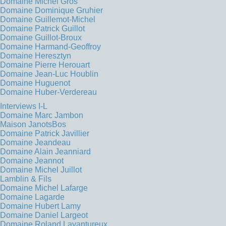
Domaine Michel Gros
Domaine Dominique Gruhier
Domaine Guillemot-Michel
Domaine Patrick Guillot
Domaine Guillot-Broux
Domaine Harmand-Geoffroy
Domaine Heresztyn
Domaine Pierre Herouart
Domaine Jean-Luc Houblin
Domaine Huguenot
Domaine Huber-Verdereau
Interviews I-L
Domaine Marc Jambon
Maison JanotsBos
Domaine Patrick Javillier
Domaine Jeandeau
Domaine Alain Jeanniard
Domaine Jeannot
Domaine Michel Juillot
Lamblin & Fils
Domaine Michel Lafarge
Domaine Lagarde
Domaine Hubert Lamy
Domaine Daniel Largeot
Domaine Roland Lavantureux