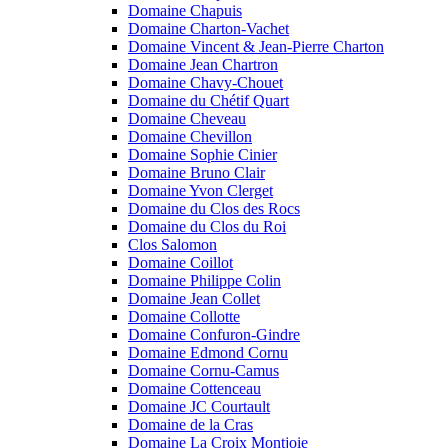
Domaine Chapuis
Domaine Charton-Vachet
Domaine Vincent & Jean-Pierre Charton
Domaine Jean Chartron
Domaine Chavy-Chouet
Domaine du Chétif Quart
Domaine Cheveau
Domaine Chevillon
Domaine Sophie Cinier
Domaine Bruno Clair
Domaine Yvon Clerget
Domaine du Clos des Rocs
Domaine du Clos du Roi
Clos Salomon
Domaine Coillot
Domaine Philippe Colin
Domaine Jean Collet
Domaine Collotte
Domaine Confuron-Gindre
Domaine Edmond Cornu
Domaine Cornu-Camus
Domaine Cottenceau
Domaine JC Courtault
Domaine de la Cras
Domaine La Croix Montjoie