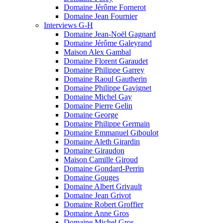
Domaine Jérôme Fornerot
Domaine Jean Fournier
Interviews G-H
Domaine Jean-Noël Gagnard
Domaine Jérôme Galeyrand
Maison Alex Gambal
Domaine Florent Garaudet
Domaine Philippe Garrey
Domaine Raoul Gautherin
Domaine Philippe Gavignet
Domaine Michel Gay
Domaine Pierre Gelin
Domaine George
Domaine Philippe Germain
Domaine Emmanuel Giboulot
Domaine Aleth Girardin
Domaine Giraudon
Maison Camille Giroud
Domaine Gondard-Perrin
Domaine Gouges
Domaine Albert Grivault
Domaine Jean Grivot
Domaine Robert Groffier
Domaine Anne Gros
Domaine Michel Gros