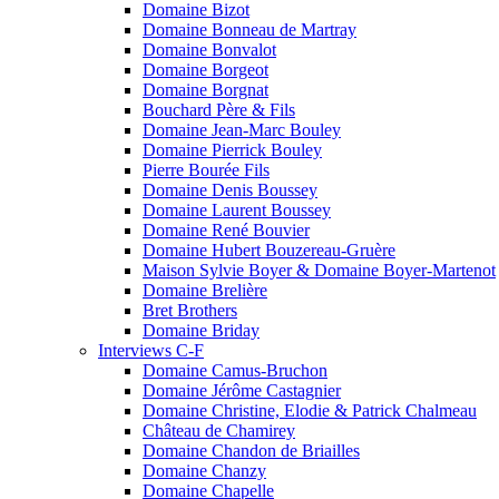
Domaine Bizot
Domaine Bonneau de Martray
Domaine Bonvalot
Domaine Borgeot
Domaine Borgnat
Bouchard Père & Fils
Domaine Jean-Marc Bouley
Domaine Pierrick Bouley
Pierre Bourée Fils
Domaine Denis Boussey
Domaine Laurent Boussey
Domaine René Bouvier
Domaine Hubert Bouzereau-Gruère
Maison Sylvie Boyer & Domaine Boyer-Martenot
Domaine Brelière
Bret Brothers
Domaine Briday
Interviews C-F
Domaine Camus-Bruchon
Domaine Jérôme Castagnier
Domaine Christine, Elodie & Patrick Chalmeau
Château de Chamirey
Domaine Chandon de Briailles
Domaine Chanzy
Domaine Chapelle