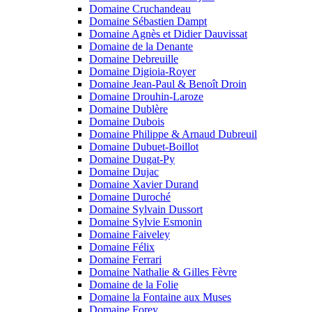
Domaine Cruchandeau
Domaine Sébastien Dampt
Domaine Agnès et Didier Dauvissat
Domaine de la Denante
Domaine Debreuille
Domaine Digioia-Royer
Domaine Jean-Paul & Benoît Droin
Domaine Drouhin-Laroze
Domaine Dublère
Domaine Dubois
Domaine Philippe & Arnaud Dubreuil
Domaine Dubuet-Boillot
Domaine Dugat-Py
Domaine Dujac
Domaine Xavier Durand
Domaine Duroché
Domaine Sylvain Dussort
Domaine Sylvie Esmonin
Domaine Faiveley
Domaine Félix
Domaine Ferrari
Domaine Nathalie & Gilles Fèvre
Domaine de la Folie
Domaine la Fontaine aux Muses
Domaine Forey