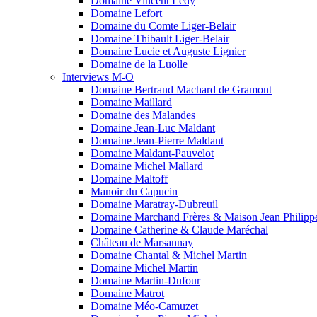
Domaine Vincent Ledy
Domaine Lefort
Domaine du Comte Liger-Belair
Domaine Thibault Liger-Belair
Domaine Lucie et Auguste Lignier
Domaine de la Luolle
Interviews M-O
Domaine Bertrand Machard de Gramont
Domaine Maillard
Domaine des Malandes
Domaine Jean-Luc Maldant
Domaine Jean-Pierre Maldant
Domaine Maldant-Pauvelot
Domaine Michel Mallard
Domaine Maltoff
Manoir du Capucin
Domaine Maratray-Dubreuil
Domaine Marchand Frères & Maison Jean Philip
Domaine Catherine & Claude Maréchal
Château de Marsannay
Domaine Chantal & Michel Martin
Domaine Michel Martin
Domaine Martin-Dufour
Domaine Matrot
Domaine Méo-Camuzet