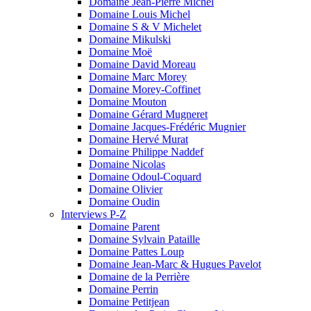
Domaine Jean-Pierre Michel
Domaine Louis Michel
Domaine S & V Michelet
Domaine Mikulski
Domaine Moë
Domaine David Moreau
Domaine Marc Morey
Domaine Morey-Coffinet
Domaine Mouton
Domaine Gérard Mugneret
Domaine Jacques-Frédéric Mugnier
Domaine Hervé Murat
Domaine Philippe Naddef
Domaine Nicolas
Domaine Odoul-Coquard
Domaine Olivier
Domaine Oudin
Interviews P-Z
Domaine Parent
Domaine Sylvain Pataille
Domaine Pattes Loup
Domaine Jean-Marc & Hugues Pavelot
Domaine de la Perrière
Domaine Perrin
Domaine Petitjean