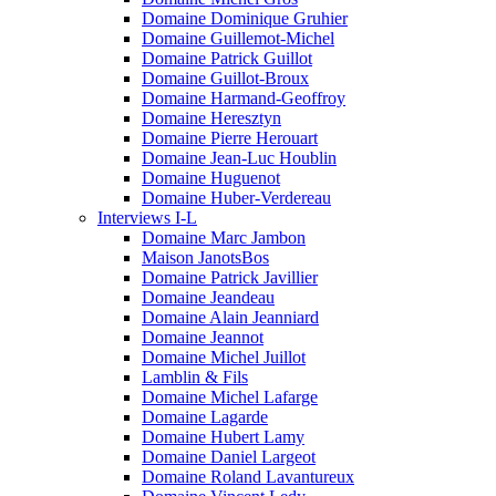
Domaine Dominique Gruhier
Domaine Guillemot-Michel
Domaine Patrick Guillot
Domaine Guillot-Broux
Domaine Harmand-Geoffroy
Domaine Heresztyn
Domaine Pierre Herouart
Domaine Jean-Luc Houblin
Domaine Huguenot
Domaine Huber-Verdereau
Interviews I-L
Domaine Marc Jambon
Maison JanotsBos
Domaine Patrick Javillier
Domaine Jeandeau
Domaine Alain Jeanniard
Domaine Jeannot
Domaine Michel Juillot
Lamblin & Fils
Domaine Michel Lafarge
Domaine Lagarde
Domaine Hubert Lamy
Domaine Daniel Largeot
Domaine Roland Lavantureux