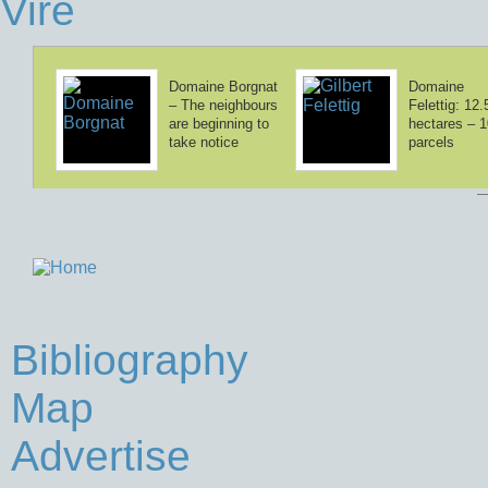
Viré
Domaine Borgnat
Domaine
– The neighbours
Felettig: 12.
are beginning to
hectares – 
take notice
parcels
Bibliography
Map
Advertise