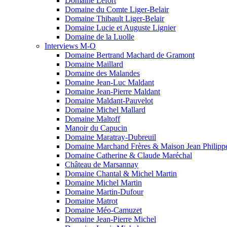
Domaine Lefort
Domaine du Comte Liger-Belair
Domaine Thibault Liger-Belair
Domaine Lucie et Auguste Lignier
Domaine de la Luolle
Interviews M-O
Domaine Bertrand Machard de Gramont
Domaine Maillard
Domaine des Malandes
Domaine Jean-Luc Maldant
Domaine Jean-Pierre Maldant
Domaine Maldant-Pauvelot
Domaine Michel Mallard
Domaine Maltoff
Manoir du Capucin
Domaine Maratray-Dubreuil
Domaine Marchand Frères & Maison Jean Philip
Domaine Catherine & Claude Maréchal
Château de Marsannay
Domaine Chantal & Michel Martin
Domaine Michel Martin
Domaine Martin-Dufour
Domaine Matrot
Domaine Méo-Camuzet
Domaine Jean-Pierre Michel