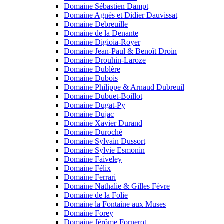
Domaine Sébastien Dampt
Domaine Agnès et Didier Dauvissat
Domaine Debreuille
Domaine de la Denante
Domaine Digioia-Royer
Domaine Jean-Paul & Benoît Droin
Domaine Drouhin-Laroze
Domaine Dublère
Domaine Dubois
Domaine Philippe & Arnaud Dubreuil
Domaine Dubuet-Boillot
Domaine Dugat-Py
Domaine Dujac
Domaine Xavier Durand
Domaine Duroché
Domaine Sylvain Dussort
Domaine Sylvie Esmonin
Domaine Faiveley
Domaine Félix
Domaine Ferrari
Domaine Nathalie & Gilles Fèvre
Domaine de la Folie
Domaine la Fontaine aux Muses
Domaine Forey
Domaine Jérôme Fornerot