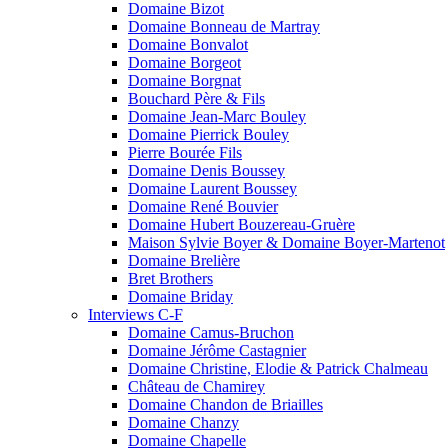
Domaine Bizot
Domaine Bonneau de Martray
Domaine Bonvalot
Domaine Borgeot
Domaine Borgnat
Bouchard Père & Fils
Domaine Jean-Marc Bouley
Domaine Pierrick Bouley
Pierre Bourée Fils
Domaine Denis Boussey
Domaine Laurent Boussey
Domaine René Bouvier
Domaine Hubert Bouzereau-Gruère
Maison Sylvie Boyer & Domaine Boyer-Martenot
Domaine Brelière
Bret Brothers
Domaine Briday
Interviews C-F
Domaine Camus-Bruchon
Domaine Jérôme Castagnier
Domaine Christine, Elodie & Patrick Chalmeau
Château de Chamirey
Domaine Chandon de Briailles
Domaine Chanzy
Domaine Chapelle