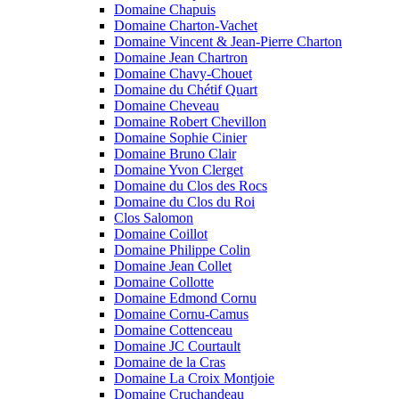
Domaine Chapuis
Domaine Charton-Vachet
Domaine Vincent & Jean-Pierre Charton
Domaine Jean Chartron
Domaine Chavy-Chouet
Domaine du Chétif Quart
Domaine Cheveau
Domaine Robert Chevillon
Domaine Sophie Cinier
Domaine Bruno Clair
Domaine Yvon Clerget
Domaine du Clos des Rocs
Domaine du Clos du Roi
Clos Salomon
Domaine Coillot
Domaine Philippe Colin
Domaine Jean Collet
Domaine Collotte
Domaine Edmond Cornu
Domaine Cornu-Camus
Domaine Cottenceau
Domaine JC Courtault
Domaine de la Cras
Domaine La Croix Montjoie
Domaine Cruchandeau