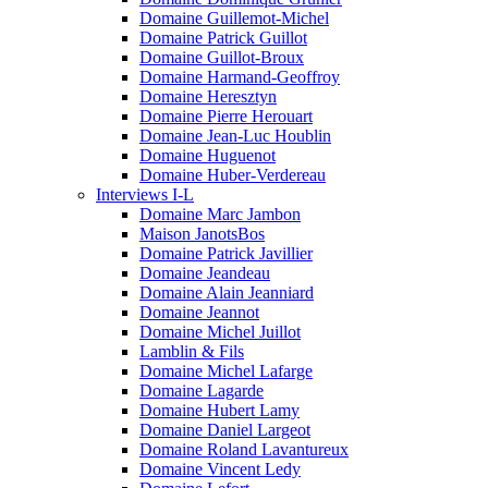
Domaine Guillemot-Michel
Domaine Patrick Guillot
Domaine Guillot-Broux
Domaine Harmand-Geoffroy
Domaine Heresztyn
Domaine Pierre Herouart
Domaine Jean-Luc Houblin
Domaine Huguenot
Domaine Huber-Verdereau
Interviews I-L
Domaine Marc Jambon
Maison JanotsBos
Domaine Patrick Javillier
Domaine Jeandeau
Domaine Alain Jeanniard
Domaine Jeannot
Domaine Michel Juillot
Lamblin & Fils
Domaine Michel Lafarge
Domaine Lagarde
Domaine Hubert Lamy
Domaine Daniel Largeot
Domaine Roland Lavantureux
Domaine Vincent Ledy