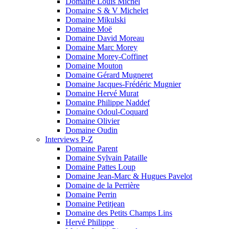
Domaine Louis Michel
Domaine S & V Michelet
Domaine Mikulski
Domaine Moë
Domaine David Moreau
Domaine Marc Morey
Domaine Morey-Coffinet
Domaine Mouton
Domaine Gérard Mugneret
Domaine Jacques-Frédéric Mugnier
Domaine Hervé Murat
Domaine Philippe Naddef
Domaine Odoul-Coquard
Domaine Olivier
Domaine Oudin
Interviews P-Z
Domaine Parent
Domaine Sylvain Pataille
Domaine Pattes Loup
Domaine Jean-Marc & Hugues Pavelot
Domaine de la Perrière
Domaine Perrin
Domaine Petitjean
Domaine des Petits Champs Lins
Hervé Philippe