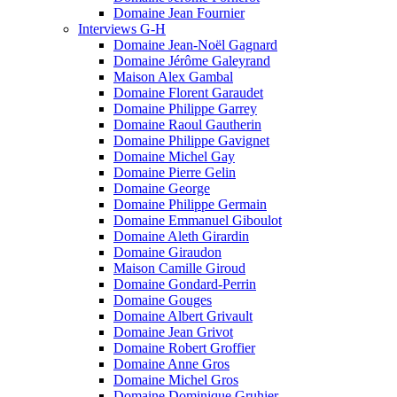
Domaine Jean Fournier
Interviews G-H
Domaine Jean-Noël Gagnard
Domaine Jérôme Galeyrand
Maison Alex Gambal
Domaine Florent Garaudet
Domaine Philippe Garrey
Domaine Raoul Gautherin
Domaine Philippe Gavignet
Domaine Michel Gay
Domaine Pierre Gelin
Domaine George
Domaine Philippe Germain
Domaine Emmanuel Giboulot
Domaine Aleth Girardin
Domaine Giraudon
Maison Camille Giroud
Domaine Gondard-Perrin
Domaine Gouges
Domaine Albert Grivault
Domaine Jean Grivot
Domaine Robert Groffier
Domaine Anne Gros
Domaine Michel Gros
Domaine Dominique Gruhier